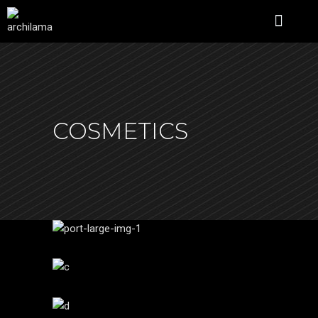
ÜBER UNS
COSMETICS